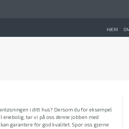
HJEM
O
anløsningen i ditt hus? Dersom du for eksempel
l enebolig, tar vi på oss denne jobben med
g kan garantere for god kvalitet. Spør oss gjerne