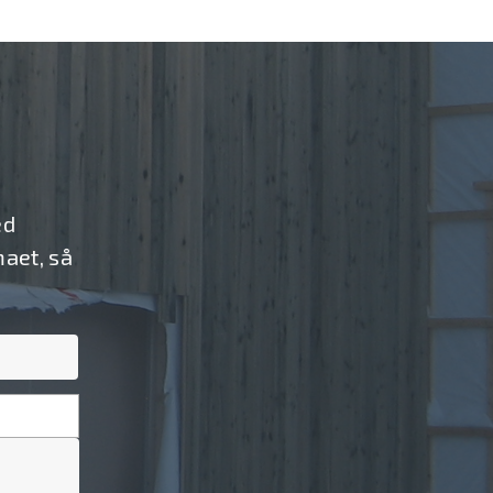
ed
aet, så