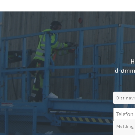
H
drømme