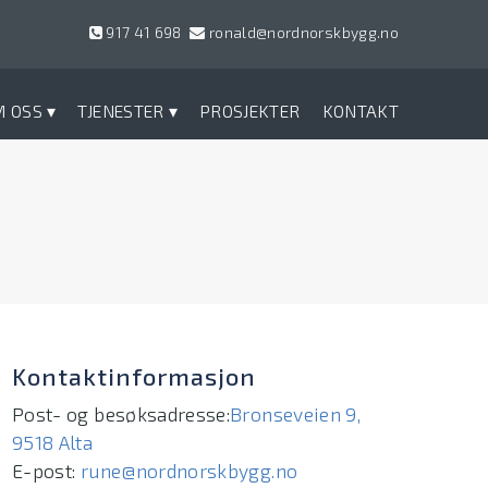
917 41 698
ronald@nordnorskbygg.no
M OSS
TJENESTER
PROSJEKTER
KONTAKT
Kontaktinformasjon
Post- og besøksadresse:
Bronseveien 9,
9518 Alta
E-post:
rune@nordnorskbygg.no