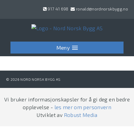
Hopp
917 41 698
ronald@nordnorskbygg.no
til
innhold
Meny
© 2026 NORD NORSK BYGG AS
Vi bruker informasjonskapsler for å gi deg en bedre
opplevelse -
les mer om personvern
Utviklet av
Robust Media